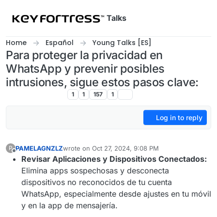
Skip to content
Talks
Home
Español
Young Talks [ES]
Para proteger la privacidad en
WhatsApp y prevenir posibles
intrusiones, sigue estos pasos clave:
Young Talks [ES]
1
1
157
1
Log in to reply
PAMELAGNZLZ
wrote on
Oct 27, 2024, 9:08 PM
P
last edited by
Offline
Revisar Aplicaciones y Dispositivos Conectados:
Elimina apps sospechosas y desconecta
dispositivos no reconocidos de tu cuenta
WhatsApp, especialmente desde ajustes en tu móvil
y en la app de mensajería.