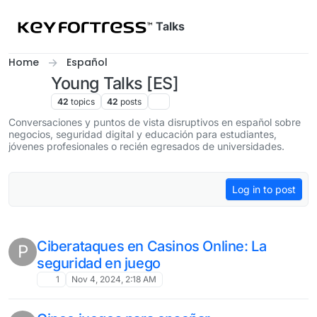
Skip to content
Talks
Home
Español
Young Talks [ES]
42
topics
42
posts
Conversaciones y puntos de vista disruptivos en español sobre
negocios, seguridad digital y educación para estudiantes,
jóvenes profesionales o recién egresados de universidades.
Log in to post
Ciberataques en Casinos Online: La
P
seguridad en juego
1
Nov 4, 2024, 2:18 AM