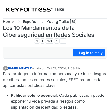
Skip to content
Talks
Home
Español
Young Talks [ES]
Los 10 Mandamientos de la
Ciberseguridad en Redes Sociales
Young Talks [ES]
1
1
101
1
Log in to reply
PAMELAGNZLZ
wrote on
Oct 27, 2024, 8:59 PM
P
last edited by
Offline
Para proteger la información personal y reducir riesgos
de ciberataques en redes sociales, ESET recomienda
aplicar estas prácticas clave:
Publicar solo lo esencial:
Cada publicación puede
exponer tu vida privada a riesgos como
suplantación de identidad o estafas.