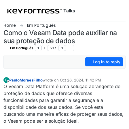
Skip to content
Talks
Home
Em Português
Como o Veeam Data pode auxiliar na
sua proteção de dados
Em Português
1
1
217
1
Log in to reply
PauloMoraesFilho
wrote on
Oct 26, 2024, 11:42 PM
P
last edited by
Offline
O Veeam Data Platform é uma solução abrangente de
proteção de dados que oferece diversas
funcionalidades para garantir a segurança e a
disponibilidade dos seus dados. Se você está
buscando uma maneira eficaz de proteger seus dados,
o Veeam pode ser a solução ideal.