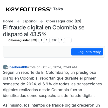
Skip to content
Talks
Home
Español
Ciberseguridad [ES]
El fraude digital en Colombia se
disparó al 43.5%
Ciberseguridad [ES]
1
1
312
1
Log in to reply
JosePeral88
wrote on
Oct 26, 2024, 12:49 AM
J
last edited by
Offline
Según un reporte de El Colombiano, un prestigioso
diario en Colombia, reportan que durante el primer
semestre de 2024, el 6,9% de todas las transacciones
digitales realizadas desde Colombia fueron
identificadas como sospechosas de fraude digital.
Así mismo, los intentos de fraude digital crecieron un