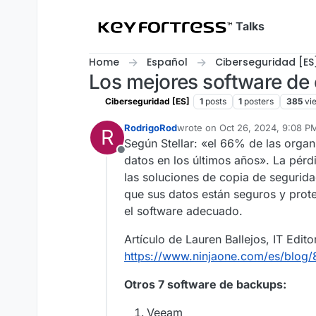
Skip to content
Talks
Home
Español
Ciberseguridad [ES
Los mejores software de
Ciberseguridad [ES]
1
posts
1
posters
385
vi
RodrigoRod
wrote on
Oct 26, 2024, 9:08 P
R
last edited by
Según Stellar: «el 66% de las orga
Offline
datos en los últimos años». La pérd
las soluciones de copia de segurida
que sus datos están seguros y prot
el software adecuado.
Artículo de Lauren Ballejos, IT Edito
https://www.ninjaone.com/es/blog/
Otros 7 software de backups:
Veeam