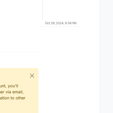
Oct 26, 2024, 9:08 PM
nt, you'll
er via email,
ation to other