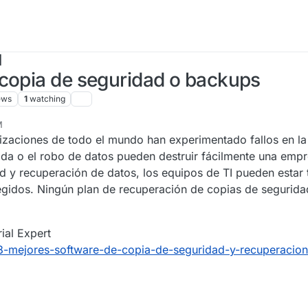
]
 copia de seguridad o backups
ews
1
watching
M
nizaciones de todo el mundo han experimentado fallos en l
ida o el robo de datos pueden destruir fácilmente una empr
d y recuperación de datos, los equipos de TI pueden estar 
egidos. Ningún plan de recuperación de copias de segurida
rial Expert
8-mejores-software-de-copia-de-seguridad-y-recuperacion