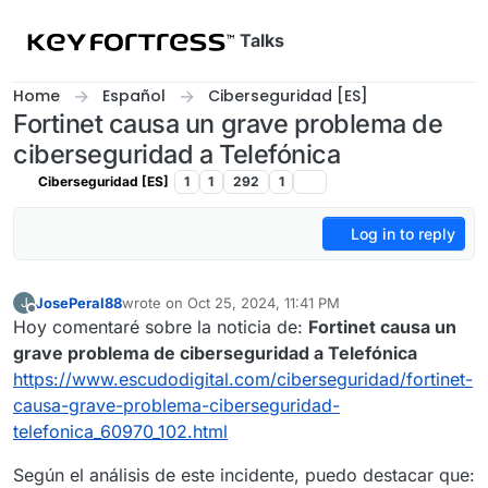
Skip to content
Talks
Home
Español
Ciberseguridad [ES]
Fortinet causa un grave problema de
ciberseguridad a Telefónica
Ciberseguridad [ES]
1
1
292
1
Log in to reply
JosePeral88
wrote on
Oct 25, 2024, 11:41 PM
J
last edited by
Offline
Hoy comentaré sobre la noticia de:
Fortinet causa un
grave problema de ciberseguridad a Telefónica
https://www.escudodigital.com/ciberseguridad/fortinet-
causa-grave-problema-ciberseguridad-
telefonica_60970_102.html
Según el análisis de este incidente, puedo destacar que: