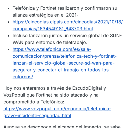
Telefónica y Fortinet realizaron y confirmaron su
alianza estratégica en el 2021:
https://cincodias.elpais.com/cincodias/2021/10/18/
companias/1634549181_643703.html
Incluso lanzaron juntos un servicio global de SDN-
WAN para entornos de teletrabajo:
https://www.telefonica.com/es/sala-
comunicacion/prensa/telefonica-tech-y-fortinet-
lanzan-el-servicio-global-secure-sd-wan-para-
asegurar-y-conectar-el-trabajo-en-todos-los-
entornos/
Hoy nos enteremos a través de EscudoDigital y
VozPopuli que Fortinet ha sido atacado y ha
comprometido a Telefónica:
https://www.vozpopuli.com/economia/telefonica-
grave-incidente-seguridad.html
Aunque se desconoce el alcance del impacto, se sabe