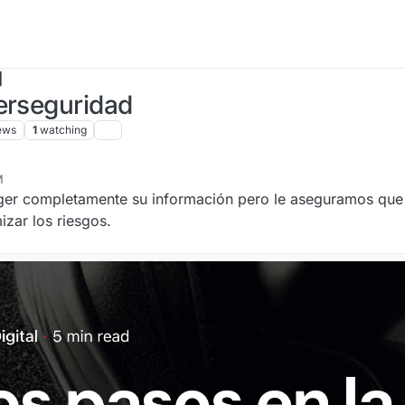
]
erseguridad
ews
1
watching
M
6, 2024, 8:47 PM
eger completamente su información pero le aseguramos que
izar los riesgos.