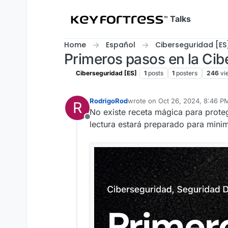
Skip to content
Talks
Home
Español
Ciberseguridad [ES
Primeros pasos en la Cib
Ciberseguridad [ES]
1
posts
1
posters
246
vi
RodrigoRod
wrote on
Oct 26, 2024, 8:46 P
R
last edited by RodrigoRod
Oct 2
No existe receta mágica para prot
Offline
lectura estará preparado para minim