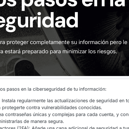
os pasos en la ciberseguridad de tu información:
 Instala regularmente las actualizaciones de seguridad en t
a protegerte contra vulnerabilidades conocidas.
rea contraseñas únicas y complejas para cada cuenta, y con
inistrarlas de manera segura.
factores (2FA): Añade una capa adicional de seguridad a tu