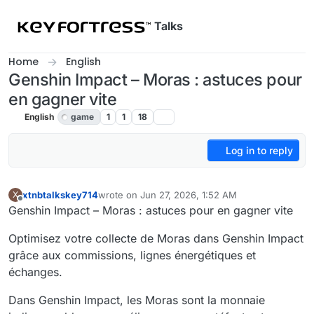
Skip to content
Talks
Home
English
Genshin Impact – Moras : astuces pour
en gagner vite
English
game
1
1
18
Log in to reply
xtnbtalkskey714
wrote on
Jun 27, 2026, 1:52 AM
X
last edited by
Offline
Genshin Impact – Moras : astuces pour en gagner vite
Optimisez votre collecte de Moras dans Genshin Impact
grâce aux commissions, lignes énergétiques et
échanges.
Dans Genshin Impact, les Moras sont la monnaie