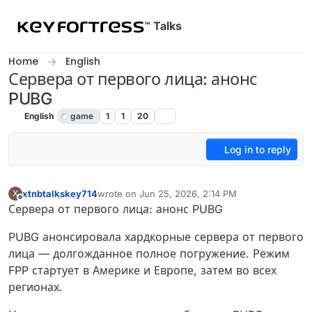
Skip to content
Talks
Home
English
Сервера от первого лица: анонс
PUBG
English
game
1
1
20
Log in to reply
xtnbtalkskey714
wrote on
Jun 25, 2026, 2:14 PM
X
last edited by
Offline
Сервера от первого лица: анонс PUBG
PUBG анонсировала хардкорные сервера от первого
лица — долгожданное полное погружение. Режим
FPP стартует в Америке и Европе, затем во всех
регионах.