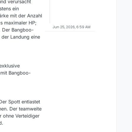
 und verursacht
stens ein
ärke mit der Anzahl
oos maximaler HP;
Jun 25, 2026, 6:59 AM
d. Der Bangboo-
i der Landung eine
exklusive
n mit Bangboo-
er Spott entlastet
hen. Der teamweite
r ohne Verteidiger
d.