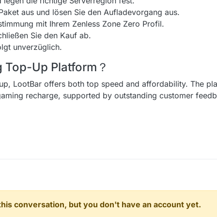
 legen die richtige Serverregion fest.
aket aus und lösen Sie den Aufladevorgang aus.
stimmung mit Ihrem Zenless Zone Zero Profil.
chließen Sie den Kauf ab.
lgt unverzüglich.
ng Top-Up Platform？
up, LootBar offers both top speed and affordability. The pl
r gaming recharge, supported by outstanding customer fee
n this conversation, but you don't have an account yet.