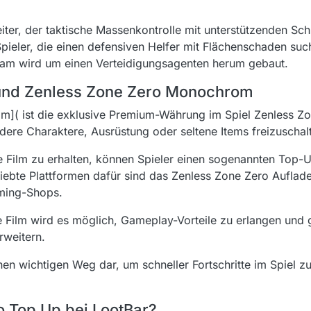
iter, der taktische Massenkontrolle mit unterstützenden Sch
Spieler, die einen defensiven Helfer mit Flächenschaden such
eam wird um einen Verteidigungsagenten herum gebaut.
und Zenless Zone Zero Monochrom
m]( ist die exklusive Premium-Währung im Spiel Zenless Z
ere Charaktere, Ausrüstung oder seltene Items freizuschal
ilm zu erhalten, können Spieler einen sogenannten Top-U
liebte Plattformen dafür sind das Zenless Zone Zero Auflad
aming-Shops.
ilm wird es möglich, Gameplay-Vorteile zu erlangen und g
rweitern.
nen wichtigen Weg dar, um schneller Fortschritte im Spiel zu
 Top Up bei LootBar?