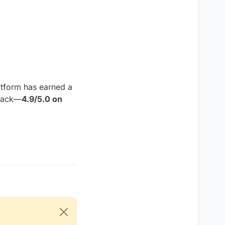
atform has earned a
dback—
4.9/5.0 on