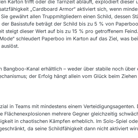
en Karton trifft oder die Tarnzeit abläuft, explodiert dieser
atzfähigkeit „Cardboard Armor“ aktiviert sich, wenn minde
 Sie gewährt allen Truppmitgliedern einen Schild, dessen St
f der Basisstufe beträgt der Schild bis zu 5 % von Paperb
it steigt dieser Wert auf bis zu 15 % pro getroffenem Fein
 Mode“ schleudert Paperboo im Karton auf das Ziel, was be
auslöst.
n Bangboo-Kanal erhältlich – weder über stabile noch über 
Mechanismus; der Erfolg hängt allein vom Glück beim Ziehe
nzial in Teams mit mindestens einem Verteidigungsagenten. D
ie Flächenexplosionen mehrere Gegner gleichzeitig schwäc
igkeit in chaotischen Kämpfen erheblich. Im Solo-Spiel ode
schränkt, da seine Schildfähigkeit dann nicht aktiviert wir