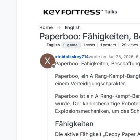
Skip to content
Talks
Home
English
Paperboo: Fähigkeiten, 
English
game
1
posts
1
posters
29
views
xtnbtalkskey714
wrote on
Jun 25, 2026, 6
X
last edited by
Paperboo: Fähigkeiten, Beschaffung
Offline
Paperboo, ein A-Rang-Kampf-Bangboo
einem Verteidigungscharakter.
Paperboo ist ein A-Rang-Kampf-Bang
wurde. Der kaninchenartige Roboterb
Explosionsmechaniken, um das Schla
Fähigkeiten
Die aktive Fähigkeit „Decoy Paper 