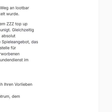
 Weg an lootbar
kelt wurde.
edem ZZZ top up
unigt. Gleichzeitig
 absolut
e Spieleangebot, das
telle für
 erworbenen
Kundendienst im
h Ihren Vorlieben
ntrum, dem