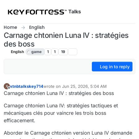
Skip to content
Talks
Home
English
Carnage chtonien Luna IV : stratégies
des boss
English
game
1
1
19
Log in to reply
xtnbtalkskey714
wrote on
Jun 25, 2026, 5:04 AM
X
last edited by
Offline
Carnage chtonien Luna IV : stratégies des boss
Carnage chtonien Luna IV: stratégies tactiques et
mécaniques clés pour vaincre les trois boss
efficacement.
Aborder le Carnage chtonien version Luna IV demande