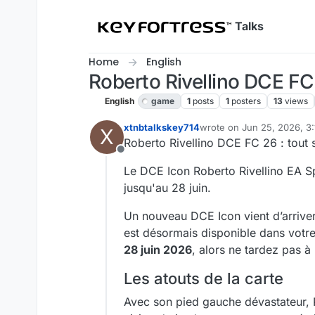
Skip to content
Talks
Home
English
Roberto Rivellino DCE FC 
English
game
1
posts
1
posters
13
views
xtnbtalkskey714
wrote on
Jun 25, 2026, 3
X
last edited by
Roberto Rivellino DCE FC 26 : tout 
Offline
Le DCE Icon Roberto Rivellino EA Spo
jusqu'au 28 juin.
Un nouveau DCE Icon vient d’arriver 
est désormais disponible dans votre
28 juin 2026
, alors ne tardez pas à
Les atouts de la carte
Avec son pied gauche dévastateur, Ri