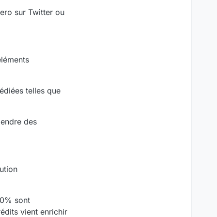
ero sur Twitter ou
éléments
édiées telles que
pendre des
ution
 20% sont
dits vient enrichir