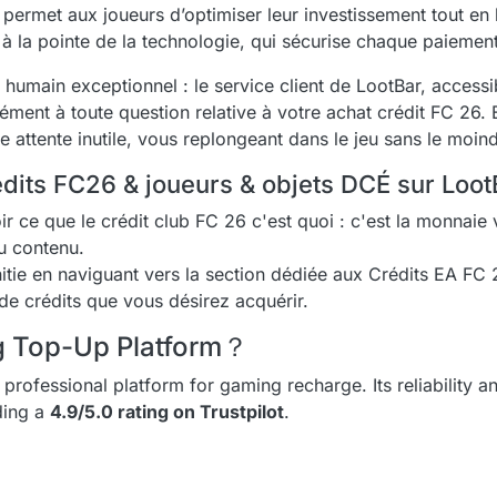
permet aux joueurs d’optimiser leur investissement tout en 
 la pointe de la technologie, qui sécurise chaque paiemen
umain exceptionnel : le service client de LootBar, accessi
ément à toute question relative à votre achat crédit FC 26. E
e attente inutile, vous replongeant dans le jeu sans le moind
its FC26 & joueurs & objets DCÉ sur Loot
r ce que le crédit club FC 26 c'est quoi : c'est la monnaie vi
u contenu.
itie en naviguant vers la section dédiée aux Crédits EA FC 
de crédits que vous désirez acquérir.
ng Top-Up Platform？
 professional platform for gaming recharge. Its reliability a
uding a
4.9/5.0 rating on Trustpilot
.