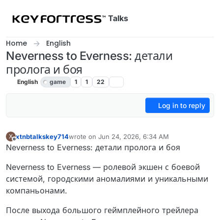
Skip to content
Talks
Home
English
Neverness to Everness: детали
пролога и боя
English
game
1
1
22
Log in to reply
xtnbtalkskey714
wrote on
Jun 24, 2026, 6:34 AM
X
last edited by
Offline
Neverness to Everness: детали пролога и боя
Neverness to Everness — ролевой экшен с боевой
системой, городскими аномалиями и уникальными
компаньонами.
После выхода большого геймплейного трейлера