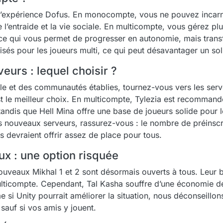
 l’expérience Dofus. En monocompte, vous ne pouvez incarn
e l’entraide et la vie sociale. En multicompte, vous gérez p
 ce qui vous permet de progresser en autonomie, mais trans
isés pour les joueurs multi, ce qui peut désavantager un soli
urs : lequel choisir ?
e et des communautés établies, tournez-vous vers les serve
 le meilleur choix. En multicompte, Tylezia est recommand
tandis que Hell Mina offre une base de joueurs solide pour 
es nouveaux serveurs, rassurez-vous : le nombre de préinscri
ils devraient offrir assez de place pour tous.
ux : une option risquée
nouveaux Mikhal 1 et 2 sont désormais ouverts à tous. Leur bu
lticompte. Cependant, Tal Kasha souffre d’une économie dé
 si Unity pourrait améliorer la situation, nous déconseillon
sauf si vos amis y jouent.