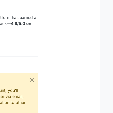
atform has earned a
dback—
4.9/5.0 on
nt, you'll
er via email,
ation to other