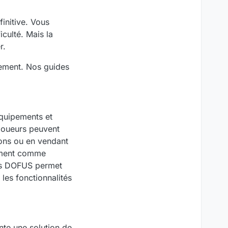
initive. Vous
culté. Mais la
r.
ipement. Nos guides
équipements et
joueurs peuvent
ons ou en vendant
gement comme
mas DOFUS permet
les fonctionnalités
nte une solution de