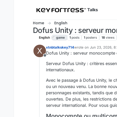
Skip to content
Talks
Home
English
Dofus Unity : serveur m
English
game
1
posts
1
posters
18
views
xtnbtalkskey714
wrote on
Jun 23, 2026, 8
X
last edited by
Dofus Unity : serveur monocompte 
Offline
Serveur Dofus Unity : critères esse
internationaux.
Avec le passage à Dofus Unity, le c
ou un nouveau venu. La bonne nouvel
personnages existants, tandis que d
ouvertes. De plus, les restrictions
serveur international. Pour vous gui
Monocompte ou multicom