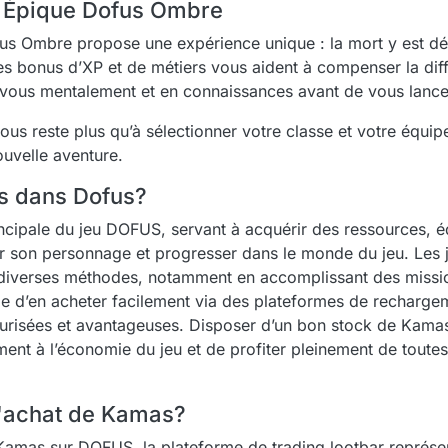
ur Épique Dofus Ombre
fus Ombre propose une expérience unique : la mort y est déf
es bonus d’XP et de métiers vous aident à compenser la diffi
z-vous mentalement et en connaissances avant de vous lance
 vous reste plus qu’à sélectionner votre classe et votre équ
uvelle aventure.
s dans Dofus?
cipale du jeu DOFUS, servant à acquérir des ressources, 
er son personnage et progresser dans le monde du jeu. Les 
iverses méthodes, notamment en accomplissant des missi
sible d’en acheter facilement via des plateformes de rechar
écurisées et avantageuses. Disposer d’un bon stock de Ka
ment à l’économie du jeu et de profiter pleinement de toutes 
 d'achat de Kamas?
 Kamas sur DOFUS, la plateforme de trading lootbar représe