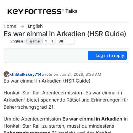
Skip to content
Talks
Home
English
Es war einmal in Arkadien (HSR Guide)
English
game
1
1
38
Log in to reply
xtnbtalkskey714
wrote on
Jun 21, 2026, 3:33 AM
X
last edited by
Offline
Es war einmal in Arkadien (HSR Guide)
Honkai: Star Rail Abenteuermission „Es war einmal in
Arkadien“ bietet spannende Rätsel und Erinnerungen für
Beherrschungsgrad 21.
Um die Abenteuermission
Es war einmal in Arkadien
in
Honkai: Star Rail zu starten, musst du mindestens