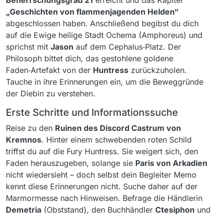
Beherrschungsgrad 21
erreicht und das Kapitel
„Geschichten von flammenjagenden Helden“
abgeschlossen haben. Anschließend begibst du dich
auf die Ewige heilige Stadt Ochema (Amphoreus) und
sprichst mit
Jason
auf dem Cephalus‑Platz. Der
Philosoph bittet dich, das gestohlene goldene
Faden‑Artefakt von der
Huntress
zurückzuholen.
Tauche in ihre Erinnerungen ein, um die Beweggründe
der Diebin zu verstehen.
Erste Schritte und Informationssuche
Reise zu den
Ruinen des Discord Castrum von
Kremnos
. Hinter einem schwebenden roten Schild
triffst du auf die Fury Huntress. Sie weigert sich, den
Faden herauszugeben, solange sie
Paris von Arkadien
nicht wiedersieht – doch selbst dein Begleiter Memo
kennt diese Erinnerungen nicht. Suche daher auf der
Marmormesse nach Hinweisen. Befrage die Händlerin
Demetria
(Obststand), den Buchhändler
Ctesiphon
und