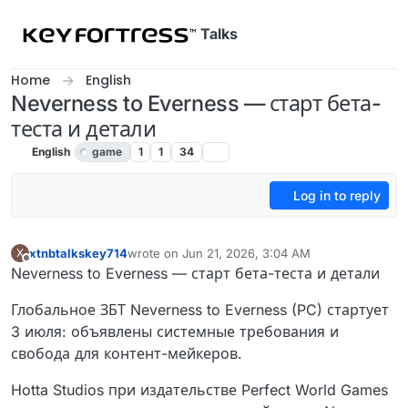
Skip to content
Talks
Home
English
Neverness to Everness — старт бета-
теста и детали
English
game
1
1
34
Log in to reply
xtnbtalkskey714
wrote on
Jun 21, 2026, 3:04 AM
X
last edited by
Offline
Neverness to Everness — старт бета-теста и детали
Глобальное ЗБТ Neverness to Everness (PC) стартует
3 июля: объявлены системные требования и
свобода для контент-мейкеров.
Hotta Studios при издательстве Perfect World Games