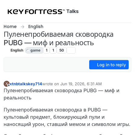
Skip to content
Talks
Home
English
Пуленепробиваемая сковородка
PUBG — миф и реальность
English
game
1
1
50
Log in to reply
xtnbtalkskey714
wrote on
Jun 19, 2026, 6:31 AM
X
last edited by
Offline
Пуленепробиваемая сковородка PUBG — миф и
реальность
Пуленепробиваемая сковородка в PUBG —
культовый предмет, блокирующий пули и
наносящий урон, ставший мемом и символом игры.