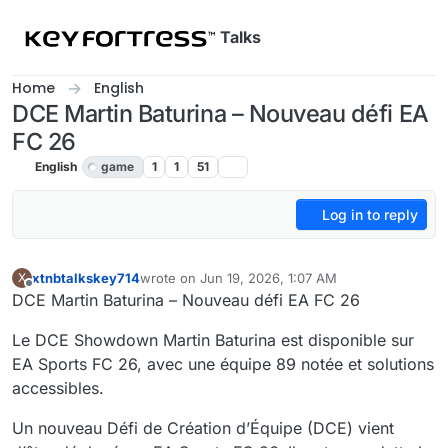
Skip to content
Talks
Home
English
DCE Martin Baturina – Nouveau défi EA
FC 26
English
game
1
1
51
Log in to reply
xtnbtalkskey714
wrote on
Jun 19, 2026, 1:07 AM
X
last edited by
Offline
DCE Martin Baturina – Nouveau défi EA FC 26
Le DCE Showdown Martin Baturina est disponible sur
EA Sports FC 26, avec une équipe 89 notée et solutions
accessibles.
Un nouveau Défi de Création d’Équipe (DCE) vient