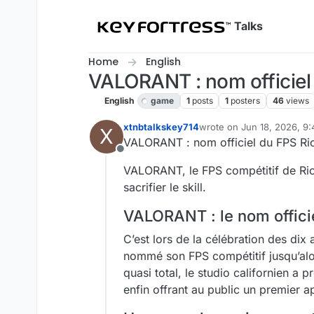
Skip to content
Talks
Home
English
VALORANT : nom officiel
English
game
1
posts
1
posters
46
views
xtnbtalkskey714
wrote on
Jun 18, 2026, 9
X
last edited by
VALORANT : nom officiel du FPS Ri
Offline
VALORANT, le FPS compétitif de Rio
sacrifier le skill.
VALORANT : le nom offici
C’est lors de la célébration des dix
nommé son FPS compétitif jusqu’al
quasi total, le studio californien 
enfin offrant au public un premier 