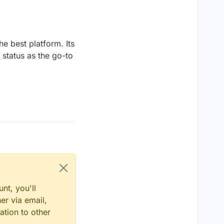
he best platform. Its
s status as the go-to
nt, you'll
er via email,
ation to other