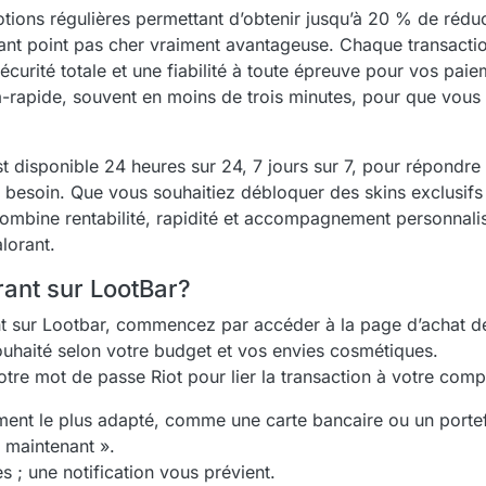
ions régulières permettant d’obtenir jusqu’à 20 % de rédu
orant point pas cher vraiment avantageuse. Chaque transactio
curité totale et une fiabilité à toute épreuve pour vos paie
a-rapide, souvent en moins de trois minutes, pour que vous 
est disponible 24 heures sur 24, 7 jours sur 7, pour répondre
e besoin. Que vous souhaitiez débloquer des skins exclusifs
mbine rentabilité, rapidité et accompagnement personnalisé
lorant.
ant sur LootBar?
nt sur Lootbar, commencez par accéder à la page d’achat de
uhaité selon votre budget et vos envies cosmétiques.
votre mot de passe Riot pour lier la transaction à votre comp
ent le plus adapté, comme une carte bancaire ou un portefe
r maintenant ».
es ; une notification vous prévient.