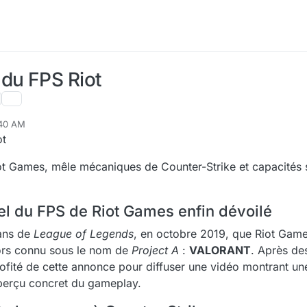
 du FPS Riot
:40 AM
ot
t Games, mêle mécaniques de Counter-Strike et capacités 
el du FPS de Riot Games enfin dévoilé
 ans de
League of Legends
, en octobre 2019, que Riot Games
ors connu sous le nom de
Project A
:
VALORANT
. Après de
a profité de cette annonce pour diffuser une vidéo montrant 
aperçu concret du gameplay.