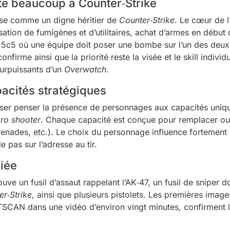
e beaucoup à Counter‑Strike
e comme un digne héritier de
Counter‑Strike
. Le cœur de 
isation de fumigènes et d’utilitaires, achat d’armes en début
 5c5 où une équipe doit poser une bombe sur l’un des deux 
confirme ainsi que la priorité reste la visée et le skill indi
surpuissants d’un
Overwatch
.
acités stratégiques
isser penser la présence de personnages aux capacités un
ro shooter
. Chaque capacité est conçue pour remplacer ou 
renades, etc.). Le choix du personnage influence fortement l
 pas sur l’adresse au tir.
iée
rouve un fusil d’assaut rappelant l’AK‑47, un fusil de sniper
er‑Strike
, ainsi que plusieurs pistolets. Les premières image
ITSCAN dans une vidéo d’environ vingt minutes, confirment l