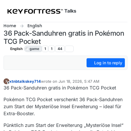
Skip to content
Talks
Home
English
36 Pack-Sanduhren gratis in Pokémon
TCG Pocket
English
game
1
1
44
Log in to reply
xtnbtalkskey714
wrote on
Jun 18, 2026, 5:47 AM
X
last edited by
Offline
36 Pack-Sanduhren gratis in Pokémon TCG Pocket
Pokémon TCG Pocket verschenkt 36 Pack-Sanduhren
zum Start der Mysteriöse Insel Erweiterung – ideal für
Extra-Booster.
Pünktlich zum Start der Erweiterung „Mysteriöse Insel“