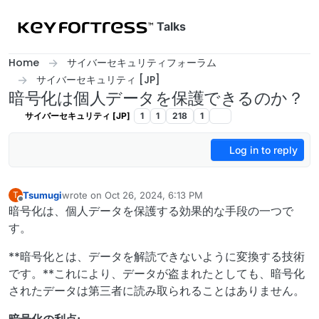
Skip to content
Talks
Home
サイバーセキュリティフォーラム
サイバーセキュリティ [JP]
暗号化は個人データを保護できるのか？
サイバーセキュリティ [JP]
1
1
218
1
Log in to reply
Tsumugi
wrote on
Oct 26, 2024, 6:13 PM
T
last edited by Tsumugi
Oct 26, 2024, 6:32 PM
Offline
暗号化は、個人データを保護する効果的な手段の一つで
す。
**暗号化とは、データを解読できないように変換する技術
です。**これにより、データが盗まれたとしても、暗号化
されたデータは第三者に読み取られることはありません。