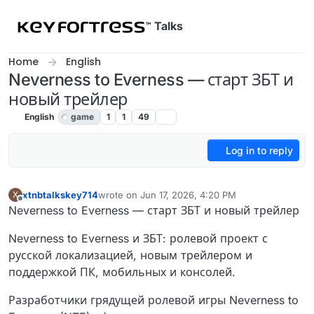
Skip to content
Talks
Home
English
Neverness to Everness — старт ЗБТ и
новый трейлер
English
game
1
1
49
Log in to reply
xtnbtalkskey714
wrote on
Jun 17, 2026, 4:20 PM
X
last edited by
Offline
Neverness to Everness — старт ЗБТ и новый трейлер
Neverness to Everness и ЗБТ: ролевой проект с
русской локализацией, новым трейлером и
поддержкой ПК, мобильных и консолей.
Разработчики грядущей ролевой игры Neverness to