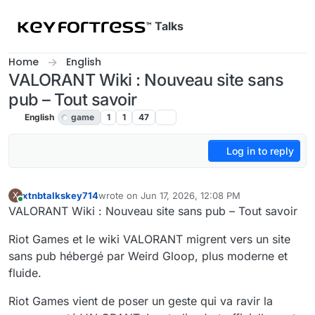
Skip to content
Talks
Home
English
VALORANT Wiki : Nouveau site sans
pub – Tout savoir
English
game
1
1
47
Log in to reply
xtnbtalkskey714
wrote on
Jun 17, 2026, 12:08 PM
X
last edited by
Online
VALORANT Wiki : Nouveau site sans pub – Tout savoir
Riot Games et le wiki VALORANT migrent vers un site
sans pub hébergé par Weird Gloop, plus moderne et
fluide.
Riot Games vient de poser un geste qui va ravir la