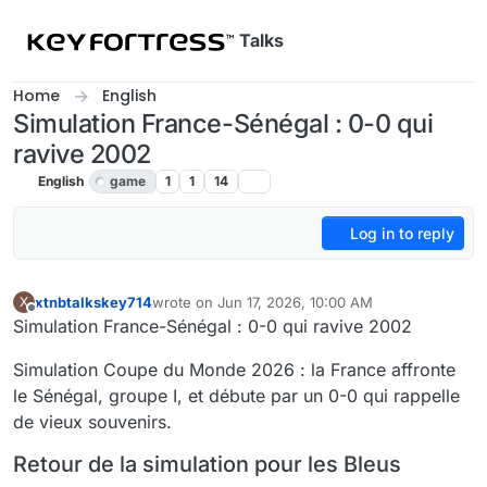
Skip to content
Talks
Home
English
Simulation France-Sénégal : 0-0 qui
ravive 2002
English
game
1
1
14
Log in to reply
xtnbtalkskey714
wrote on
Jun 17, 2026, 10:00 AM
X
last edited by
Offline
Simulation France-Sénégal : 0-0 qui ravive 2002
Simulation Coupe du Monde 2026 : la France affronte
le Sénégal, groupe I, et débute par un 0-0 qui rappelle
de vieux souvenirs.
Retour de la simulation pour les Bleus