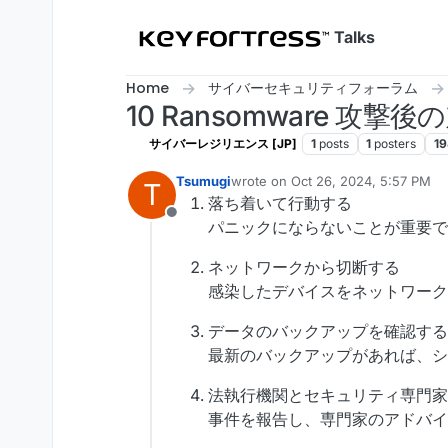
Skip to content
Talks
Home
サイバーセキュリティフォーラム
10 Ransomware 攻撃
サイバーレジリエンス [JP]
1
posts
1
posters
19
Tsumugi
wrote on
Oct 26, 2024, 5:57 PM
T
last edited by Tsumugi
Oct 26, 202
落ち着いて行動する
Offline
パニックにならないことが重要で
ネットワークから切断する
感染したデバイスをネットワーク
データのバックアップを確認する
最新のバックアップがあれば、
法執行機関とセキュリティ専門家
事件を報告し、専門家のアドバ