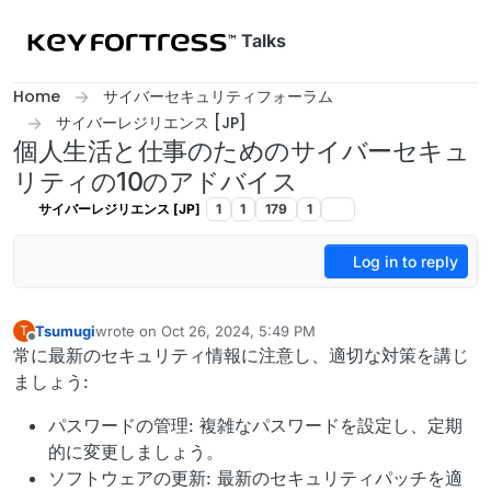
Skip to content
Talks
Home
サイバーセキュリティフォーラム
サイバーレジリエンス [JP]
個人生活と仕事のためのサイバーセキュ
リティの10のアドバイス
サイバーレジリエンス [JP]
1
1
179
1
Log in to reply
Tsumugi
wrote on
Oct 26, 2024, 5:49 PM
T
last edited by Tsumugi
Oct 26, 2024, 6:34 PM
Offline
常に最新のセキュリティ情報に注意し、適切な対策を講じ
ましょう:
パスワードの管理: 複雑なパスワードを設定し、定期
的に変更しましょう。
ソフトウェアの更新: 最新のセキュリティパッチを適