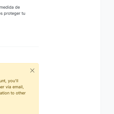
 medida de
s proteger tu
nt, you'll
er via email,
ation to other