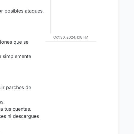
or posibles ataques,
Oct 30, 2024, 1:18 PM
ciones que se
e simplemente
uir parches de
as.
a tus cuentas.
ces ni descargues
.