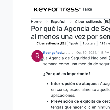
Skip to content
Talks
Home
Español
Ciberresiliencia [ES
Por qué la Agencia de Se
al menos una vez por s
Ciberresiliencia [ES]
1
posts
1
posters
425
vi
RodrigoRod
wrote on
Oct 30, 2024, 1:18 PM
R
last edited by
La Agencia de Seguridad Nacional 
Offline
semana como una medida de segurida
¿Por qué es importante?
Interrupción de ataques:
Apaga
en curso, especialmente aquell
aplicaciones.
Prevención de exploits de cero
tengas que hacer clic en ningún