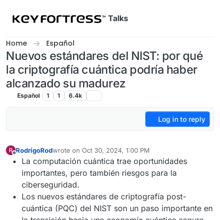
Skip to content
Talks
Home
Español
Nuevos estándares del NIST: por qué
la criptografía cuántica podría haber
alcanzado su madurez
Español
1
1
6.4k
Log in to reply
RodrigoRod
wrote on
Oct 30, 2024, 1:00 PM
R
last edited by
Offline
La computación cuántica trae oportunidades
importantes, pero también riesgos para la
ciberseguridad.
Los nuevos estándares de criptografía post-
cuántica (PQC) del NIST son un paso importante en