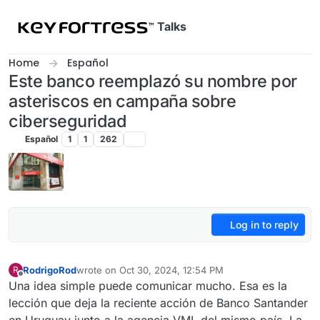
Skip to content
Talks
Home
Español
Este banco reemplazó su nombre por
asteriscos en campaña sobre
ciberseguridad
Español
1
1
262
Log in to reply
RodrigoRod
wrote on
Oct 30, 2024, 12:54 PM
R
last edited by
Offline
Una idea simple puede comunicar mucho. Esa es la
lección que deja la reciente acción de Banco Santander