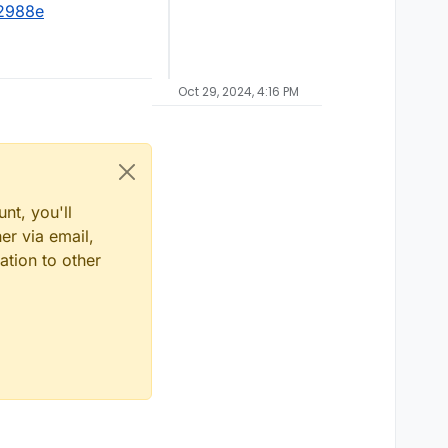
b2988e
Oct 29, 2024, 4:16 PM
nt, you'll
er via email,
ation to other