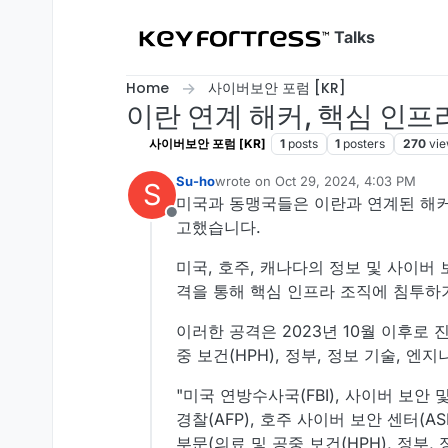
Skip to content
Talks
Home
사이버보안 포럼 [KR]
이란 연계 해커, 핵심 인
사이버보안 포럼 [KR]
1
posts
1
posters
270
vi
Su-ho
wrote on
Oct 29, 2024, 4:03 PM
S
last edited by
미국과 동맹국들은 이란과 연계된 해커
Offline
고했습니다.
미국, 호주, 캐나다의 정보 및 사이버
격을 통해 핵심 인프라 조직에 침투하
이러한 공격은 2023년 10월 이후로
중 보건(HPH), 정부, 정보 기술,
"미국 연방수사국(FBI), 사이버 보안 및
경찰(AFP), 호주 사이버 보안 센터(
부문(의료 및 공중 보건(HPH), 정부