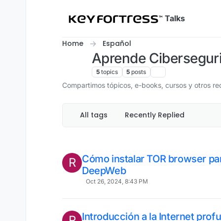
Skip to content
Talks
Home
Español
Aprende Ciberseguri
5
topics
5
posts
Compartimos tópicos, e-books, cursos y otros re
All tags
Recently Replied
Cómo instalar TOR browser par
R
DeepWeb
Oct 26, 2024, 8:43 PM
Introducción a la Internet pr
R