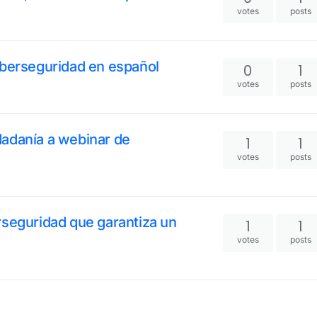
votes
posts
iberseguridad en español
0
1
votes
posts
adanía a webinar de
1
1
votes
posts
rseguridad que garantiza un
1
1
votes
posts