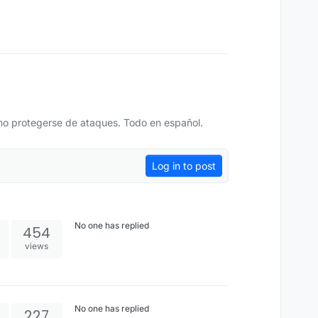
mo protegerse de ataques. Todo en español.
Log in to post
No one has replied
454
views
No one has replied
227