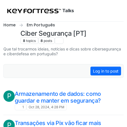
Skip to content
Talks
Home
Em Português
Ciber Segurança [PT]
8
topics
8
posts
Que tal trocarmos ideias, notícias e dicas sobre cibersegurança
e ciberdefesa em português?
Log in to post
Armazenamento de dados: como
P
guardar e manter em segurança?
1
Oct 28, 2024, 4:28 PM
Transações via Pix vão ficar mais
P